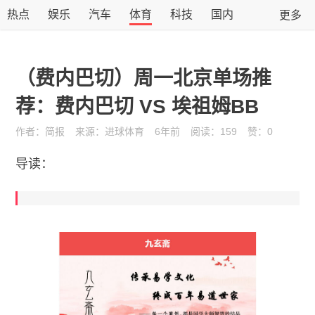
热点
娱乐
汽车
体育
科技
国内
更多
国际
广告
财经
互联网
教育
时尚
（费内巴切）周一北京单场推
供求
亲子
荐：费内巴切 VS 埃祖姆BB
作者：简报
来源：进球体育
6年前
阅读：
159
赞：
0
导读：