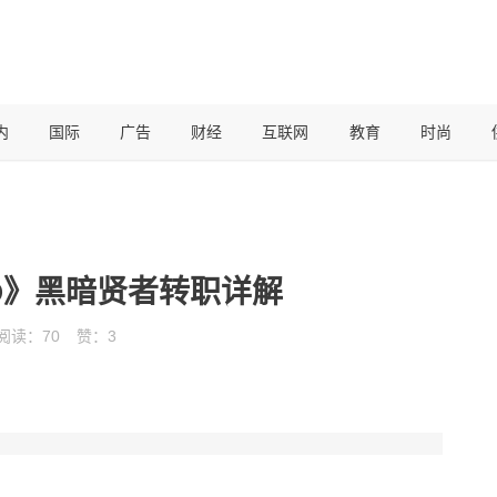
内
国际
广告
财经
互联网
教育
时尚
D》黑暗贤者转职详解
阅读：
70
赞：
3