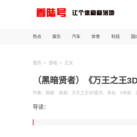
热点
娱乐
汽车
体育
科技
国
首页
游戏
正文
（黑暗贤者）《万王之王3
作者：简报
来源：万王之王3D官方、多玩
6年前
导读：