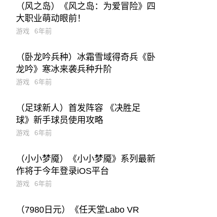
（风之岛）《风之岛：为爱冒险》四
大职业萌动眼前！
游戏
6年前
（卧龙吟兵种）冰霜雪域得奇兵《卧
龙吟》寒冰来袭兵种升阶
游戏
6年前
（足球新人）首发阵容 《决胜足
球》新手球员使用攻略
游戏
6年前
（小小梦魇）《小小梦魇》系列最新
作将于今年登录iOS平台
游戏
6年前
（7980日元）《任天堂Labo VR