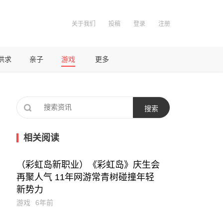
关于我们
投稿
登录
注册
供求
亲子
游戏
更多
相关阅读
（彩虹岛新职业）《彩虹岛》庆生会
再聚人气 11年网游常青树碰撞年轻
新势力
游戏
6年前