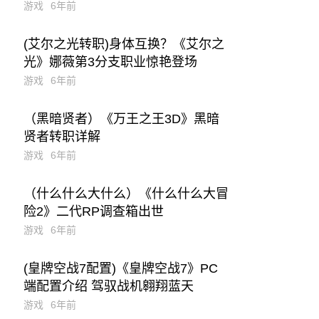
游戏
6年前
(艾尔之光转职)身体互换？《艾尔之
光》娜薇第3分支职业惊艳登场
游戏
6年前
（黑暗贤者）《万王之王3D》黑暗
贤者转职详解
游戏
6年前
（什么什么大什么）《什么什么大冒
险2》二代RP调查箱出世
游戏
6年前
(皇牌空战7配置)《皇牌空战7》PC
端配置介绍 驾驭战机翱翔蓝天
游戏
6年前