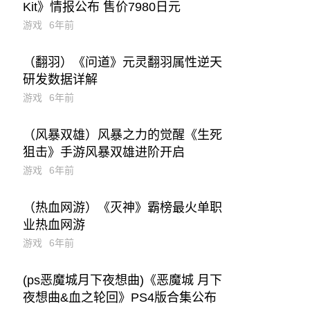
Kit》情报公布 售价7980日元
游戏
6年前
（翻羽）《问道》元灵翻羽属性逆天
研发数据详解
游戏
6年前
（风暴双雄）风暴之力的觉醒《生死
狙击》手游风暴双雄进阶开启
游戏
6年前
（热血网游）《灭神》霸榜最火单职
业热血网游
游戏
6年前
(ps恶魔城月下夜想曲)《恶魔城 月下
夜想曲&血之轮回》PS4版合集公布